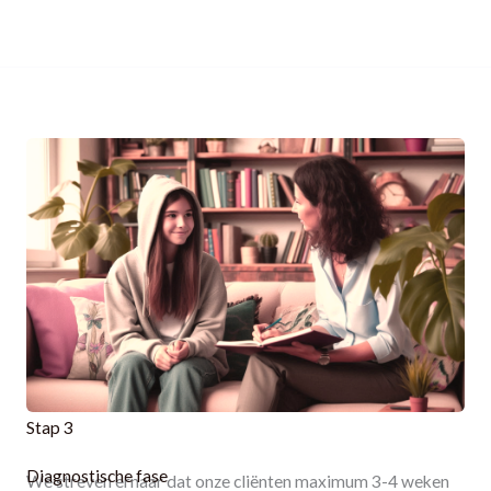
Stap 3
Diagnostische fase
We streven ernaar dat onze cliënten maximum 3-4 weken