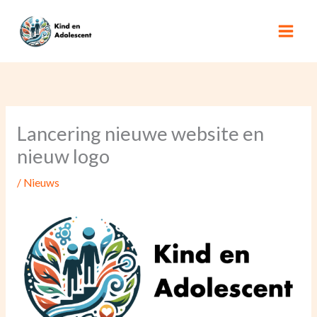
Ga
naar
de
inhoud
Lancering nieuwe website en
nieuw logo
/
Nieuws